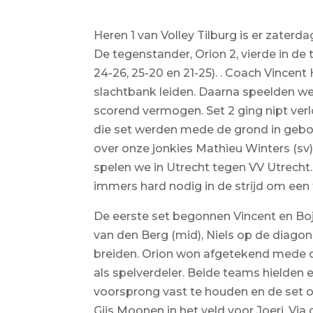
Heren 1 van Volley Tilburg is er zater
De tegenstander, Orion 2, vierde in de
24-26, 25-20 en 21-25). . Coach Vincent
slachtbank leiden. Daarna speelden w
scorend vermogen. Set 2 ging nipt verl
die set werden mede de grond in geboor
over onze jonkies Mathieu Winters (sv)
spelen we in Utrecht tegen VV Utrecht.
immers hard nodig in de strijd om een 
De eerste set begonnen Vincent en Bo
van den Berg (mid), Niels op de diagona
breiden. Orion won afgetekend mede d
als spelverdeler. Beide teams hielden e
voorsprong vast te houden en de set o
Gijs Moonen in het veld voor Joeri. Via