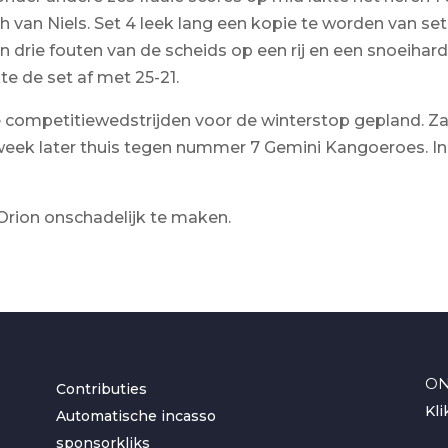
an Niels. Set 4 leek lang een kopie te worden van set
rie fouten van de scheids op een rij en een snoeiharde
e de set af met 25-21.
ompetitiewedstrijden voor de winterstop gepland. Zat
week later thuis tegen nummer 7 Gemini Kangoeroes. In 
 Orion onschadelijk te maken.
ON
Contributies
Kli
Automatische incasso
sponsorkliks