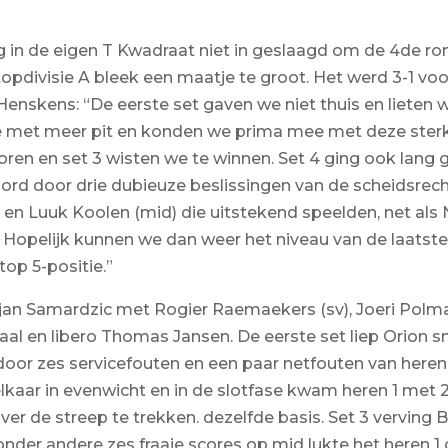
dag in de eigen T Kwadraat niet in geslaagd om de 4de r
 topdivisie A bleek een maatje te groot. Het werd 3-1 v
 Henskens: “De eerste set gaven we niet thuis en lieten
e met meer pit en konden we prima mee met deze sterk
oren en set 3 wisten we te winnen. Set 4 ging ook lang g
d door drie dubieuze beslissingen van de scheidsrechte
 en Luuk Koolen (mid) die uitstekend speelden, net als 
 Hopelijk kunnen we dan weer het niveau van de laatste 
top 5-positie.”
jan Samardzic met Rogier Raemaekers (sv), Joeri Polm
al en libero Thomas Jansen. De eerste set liep Orion sne
oor zes servicefouten en een paar netfouten van heren
lkaar in evenwicht en in de slotfase kwam heren 1 met 2
ver de streep te trekken. dezelfde basis. Set 3 vervin
 onder andere zes fraaie scores op mid lukte het heren 1